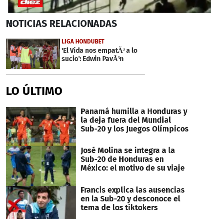
0
NOTICIAS
RELACIONADAS
seconds
of
15
LIGA HONDUBET
seconds
'El Vida nos empatÃ³ a lo
sucio': Edwin PavÃ³n
LO ÚLTIMO
Panamá humilla a Honduras y
la deja fuera del Mundial
Sub-20 y los Juegos Olímpicos
José Molina se integra a la
Sub-20 de Honduras en
México: el motivo de su viaje
Francis explica las ausencias
en la Sub-20 y desconoce el
tema de los tiktokers