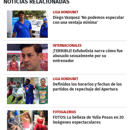
NOTICIAS
RELACIONADAS
seconds
of
30
LIGA HONDUBET
seconds
Diego Vazquez: 'No podemos especular
con una ventaja mínima'
INTERNACIONALES
¡TERRIBLE! Exfubolista narra cómo fue
abusado sexualmente por su
entrenador
LIGA HONDUBET
Definidos los horarios y fechas de los
partidos de repechaje del Apertura
FOTOGALERÍAS
FOTOS: La belleza de Yulia Posas en 20
imágenes espectaculares