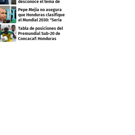
desconoce el tema de
los tiktokers
Pepe Mejía no asegura
que Honduras clasifique
al Mundial 2030: "Sería
mentir"
Tabla de posiciones del
Premundial Sub-20 de
Concacaf: Honduras
necesita un milagro