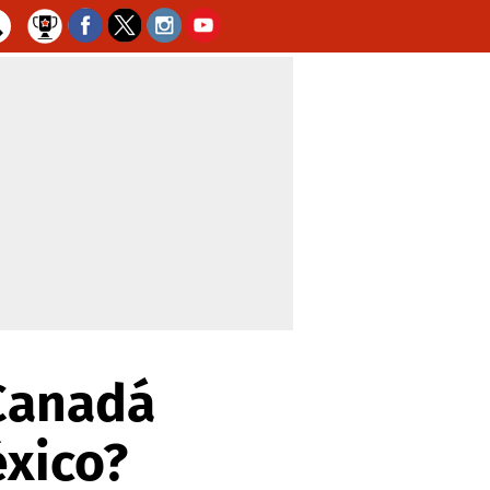
 Canadá
éxico?