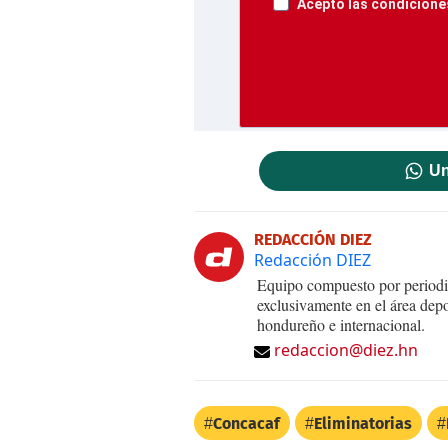
Acepto las condiciones
Un
REDACCIÓN DIEZ
Redacción DIEZ
Equipo compuesto por periodis
exclusivamente en el área dep
hondureño e internacional.
redaccion@diez.hn
Concacaf
Eliminatorias