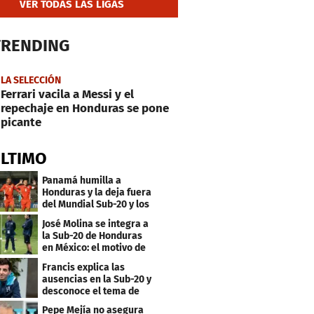
VER TODAS LAS LIGAS
TRENDING
LA SELECCIÓN
Ferrari vacila a Messi y el
repechaje en Honduras se pone
picante
ÚLTIMO
Panamá humilla a
Honduras y la deja fuera
del Mundial Sub-20 y los
Juegos Olímpicos
José Molina se integra a
la Sub-20 de Honduras
en México: el motivo de
su viaje
Francis explica las
ausencias en la Sub-20 y
desconoce el tema de
los tiktokers
Pepe Mejía no asegura