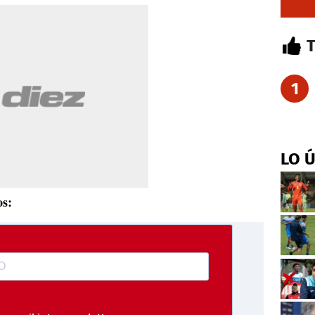
1
LO 
os: