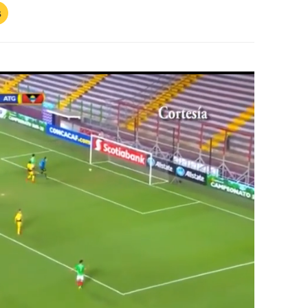
s
Próximo
Costa Rica cae mientras Honduras escala en el ranking FIFA de Selecciones tras eliminatorias
05:11