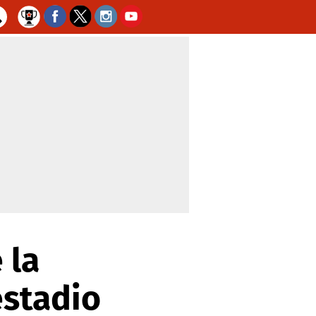
 la
estadio