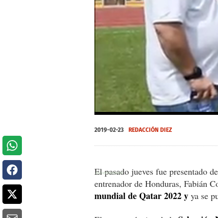
0
seconds
2019-02-23
REDACCIÓN DIEZ
of
0
seconds
Volume
0%
El pasado jueves fue presentado de
entrenador de Honduras, Fabián Co
mundial de Qatar 2022 y
ya se p