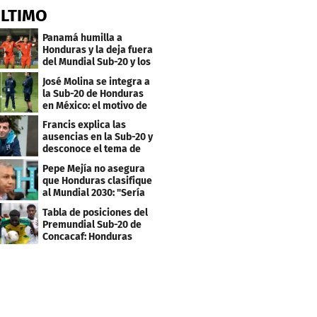
ÚLTIMO
Panamá humilla a
Honduras y la deja fuera
del Mundial Sub-20 y los
Juegos Olímpicos
José Molina se integra a
la Sub-20 de Honduras
en México: el motivo de
su viaje
Francis explica las
ausencias en la Sub-20 y
desconoce el tema de
los tiktokers
Pepe Mejía no asegura
que Honduras clasifique
al Mundial 2030: "Sería
mentir"
Tabla de posiciones del
Premundial Sub-20 de
Concacaf: Honduras
necesita un milagro