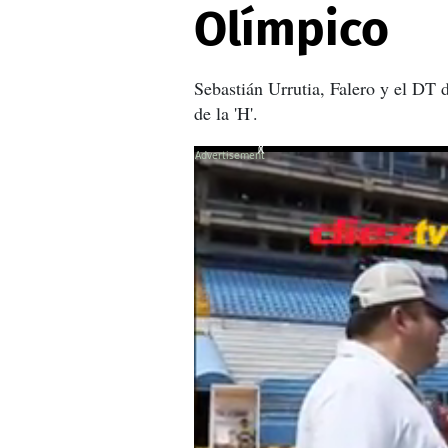
Olímpico
Sebastián Urrutia, Falero y el DT 
de la 'H'.
X
X