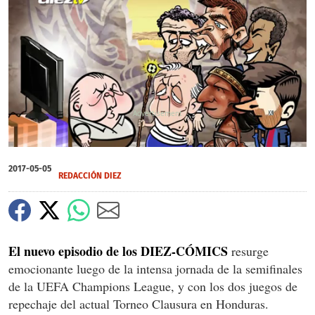
X
X
X
0
of
2017-05-05
2
REDACCIÓN DIEZ
minutes,
7
seconds
El nuevo episodio de los DIEZ-CÓMICS
resurge
emocionante luego de la intensa jornada de la semifinales
de la UEFA Champions League, y con los dos juegos de
repechaje del actual Torneo Clausura en Honduras.