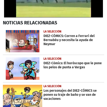
0
NOTICIAS
RELACIONADAS
seconds
of
27
LA SELECCIÓN
seconds
DIEZ-CÓMICS: Corren a Ferrari del
Bernabéu y necesita la ayuda de
Neymar
LA SELECCIÓN
DIEZ-Cómics: El horóscopo que le pone
los pelos de punta a Vargas
LA SELECCIÓN
Los personajes del DIEZ-CÓMICS se
ponen su traje de baño y se van de
vacaciones