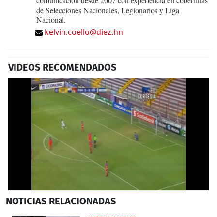
comunicación desde 2007 con experiencia en coberturas
de Selecciones Nacionales, Legionarios y Liga
Nacional.
kelvin.coello@diez.hn
VIDEOS RECOMENDADOS
0
NOTICIAS
RELACIONADAS
seconds
of
1