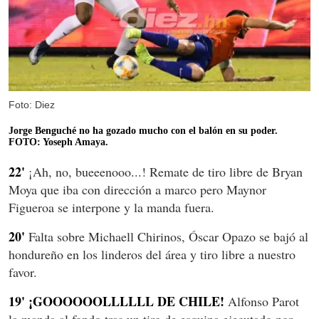
Foto: Diez
Jorge Benguché no ha gozado mucho con el balón en su poder.
FOTO: Yoseph Amaya.
22'
¡Ah, no, bueeenooo...! Remate de tiro libre de Bryan
Moya que iba con dirección a marco pero Maynor
Figueroa se interpone y la manda fuera.
20'
Falta sobre Michaell Chirinos, Óscar Opazo se bajó al
hondureño en los linderos del área y tiro libre a nuestro
favor.
19' ¡GOOOOOOLLLLLL DE CHILE!
Alfonso Parot
la manda al fondo tras un tiro de esquina ejecutado por