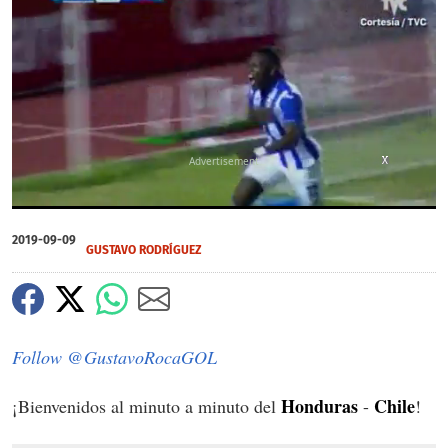
X
X
X
X
X
X
X
X
X
X
X
X
X
X
X
X
X
X
X
X
X
X
0
seconds
2019-09-09
of
GUSTAVO RODRÍGUEZ
0
seconds
Follow @GustavoRocaGOL
Honduras
Chile
¡Bienvenidos al minuto a minuto del
-
!