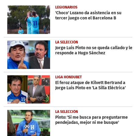
of
56
LEGIONARIOS
seconds
'Choco' Lozano da asistencia en su
tercer juego con el Barcelona B
LA SELECCIÓN
Jorge Luis Pinto no se queda callado y le
responde a Hugo Sánchez
LIGA HONDUBET
El feroz ataque de Kilvett Bertrand a
Jorge Luis Pinto en 'La Silla Eléctrica'
LA SELECCIÓN
Pinto: 'Si me busca para preguntarme
pendejadas, mejor ni me busque'