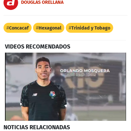
DOUGLAS ORELLANA
Concacaf
Hexagonal
Trinidad y Tobago
VIDEOS RECOMENDADOS
0
NOTICIAS
RELACIONADAS
seconds