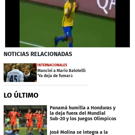
0
NOTICIAS
RELACIONADAS
seconds
of
1
INTERNACIONALES
minute,
Mancini a Mario Balotelli:
8
'Ya deja de fumarâ
seconds
LO ÚLTIMO
Panamá humilla a Honduras y
la deja fuera del Mundial
Sub-20 y los Juegos Olímpicos
José Molina se integra a la