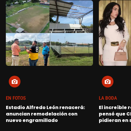
EN FOTOS
LA BODA
Estadio Alfredo León renacerá:
El increíble
anuncian remodelación con
pensó que C
nuevo engramillado
pidieran en 