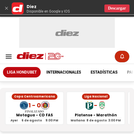
Diez
×
Descargar
Disponible en Google y IOS
LIGA HONDUBET
INTERNACIONALES
ESTADÍSTICAS
PAR
Copa Centroamericana
Liga Nacional
1 - 0
-
FINALIZADO
Motagua - CD FAS
Platense - Marathón
Ayer
6 de agosto
9:00 PM
Mañana
8 de agosto
3:00 PM