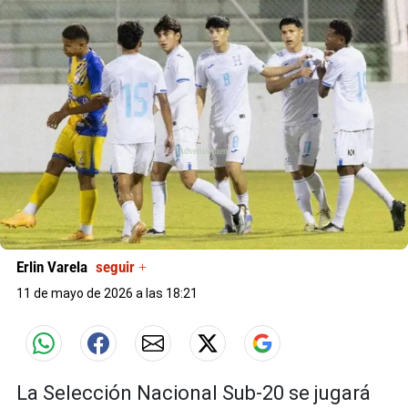
X
X
Erlin Varela
seguir +
11 de mayo de 2026 a las 18:21
La Selección Nacional Sub-20 se jugará