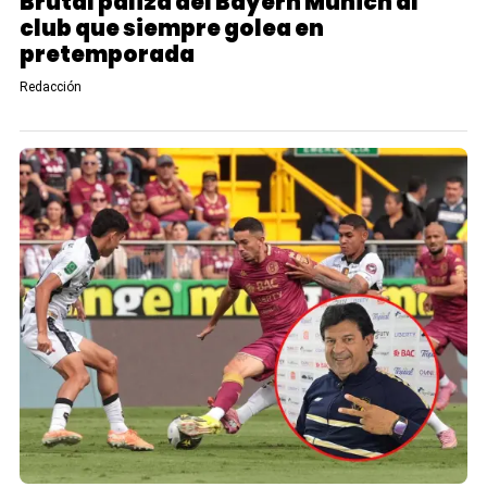
Brutal paliza del Bayern Múnich al
club que siempre golea en
pretemporada
Redacción