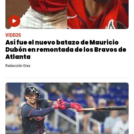
VIDEOS
Así fue el nuevo batazo de Mauricio
Dubón en remontada de los Bravos de
Atlanta
Redacción Diez