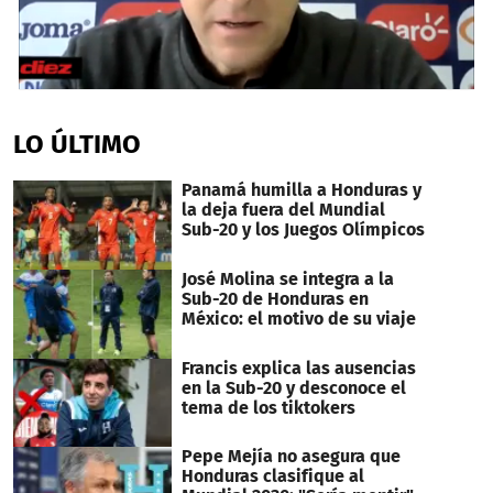
0
seconds
of
LO ÚLTIMO
48
seconds
Panamá humilla a Honduras y
la deja fuera del Mundial
Sub-20 y los Juegos Olímpicos
José Molina se integra a la
Sub-20 de Honduras en
México: el motivo de su viaje
Francis explica las ausencias
en la Sub-20 y desconoce el
tema de los tiktokers
Pepe Mejía no asegura que
Honduras clasifique al