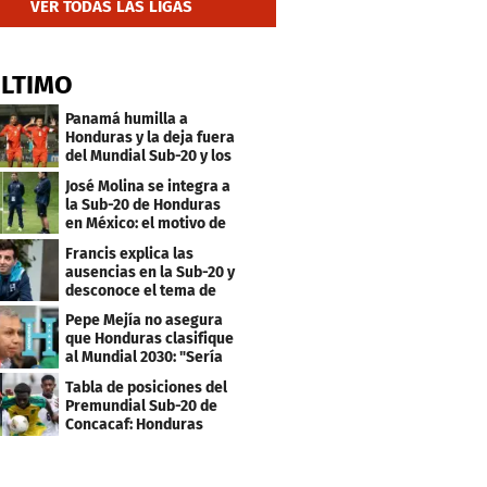
VER TODAS LAS LIGAS
ÚLTIMO
Panamá humilla a
Honduras y la deja fuera
del Mundial Sub-20 y los
Juegos Olímpicos
José Molina se integra a
la Sub-20 de Honduras
en México: el motivo de
su viaje
Francis explica las
ausencias en la Sub-20 y
desconoce el tema de
los tiktokers
Pepe Mejía no asegura
que Honduras clasifique
al Mundial 2030: "Sería
mentir"
Tabla de posiciones del
Premundial Sub-20 de
Concacaf: Honduras
necesita un milagro