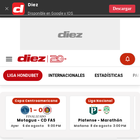
Diez
×
Descargar
Disponible en Google y IOS
LIGA HONDUBET
INTERNACIONALES
ESTADÍSTICAS
PAR
Copa Centroamericana
Liga Nacional
1 - 0
-
FINALIZADO
Motagua - CD FAS
Platense - Marathón
Ayer
6 de agosto
9:00 PM
Mañana
8 de agosto
3:00 PM