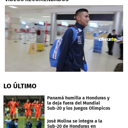
0
seconds
of
LO ÚLTIMO
36
seconds
Panamá humilla a Honduras y
la deja fuera del Mundial
Sub-20 y los Juegos Olímpicos
José Molina se integra a la
Sub-20 de Honduras en