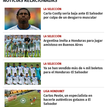
NOTICIAS
RELACIONADAS
seconds
of
1
LA SELECCIÓN
minute,
Carlo Costly sería baja ante El Salvador
14
por culpa de un desgarro muscular
seconds
LA SELECCIÓN
Argentina invita a Honduras para jugar
amistoso en Buenos Aires
LA SELECCIÓN
Ya se han vendido más de 4 mil boletos
para el Honduras-El Salvador
LIGA HONDUBET
Carlos Pavón, un especialista en
hacerle auténticos golazos a El
Salvador