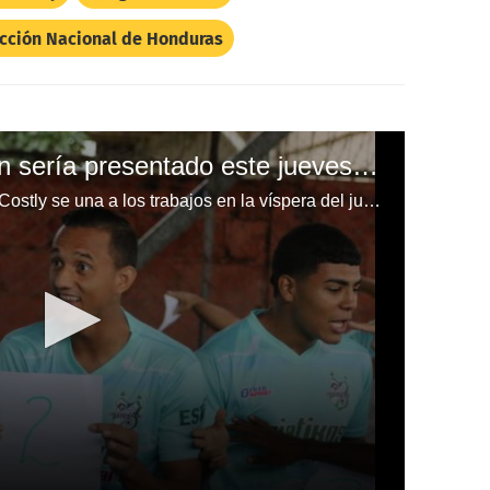
cción Nacional de Honduras
Sin Carlo Costly, quien sería presentado este jueves, Platense se alista para recibir a Motagua
En Platense esperan que Carlo Costly se una a los trabajos en la víspera del juego con Motagua e incluso vea acción unos minutos.