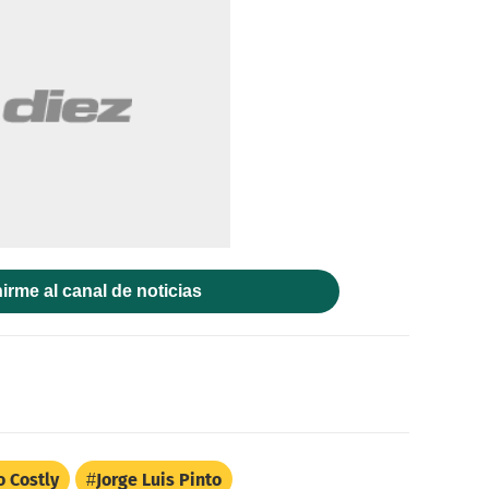
irme al canal de noticias
o Costly
Jorge Luis Pinto