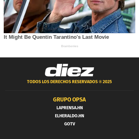
TODOS LOS DERECHOS RESERVADOS ®
2025
GRUPO OPSA
LAPRENSA.HN
ELHERALDO.HN
GOTV