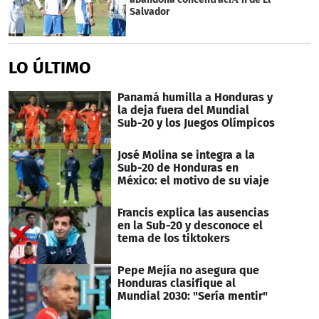
seconds
Salvador
LO ÚLTIMO
Panamá humilla a Honduras y
la deja fuera del Mundial
Sub-20 y los Juegos Olímpicos
José Molina se integra a la
Sub-20 de Honduras en
México: el motivo de su viaje
Francis explica las ausencias
en la Sub-20 y desconoce el
tema de los tiktokers
Pepe Mejía no asegura que
Honduras clasifique al
Mundial 2030: "Sería mentir"