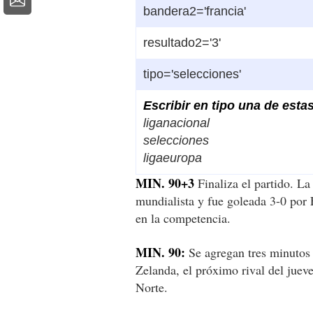
bandera2='francia'
resultado2='3'
tipo='selecciones'
Escribir en
tipo
una de esta
liganacional
selecciones
ligaeuropa
MIN. 90+3
Finaliza el partido. L
mundialista y fue goleada 3-0 por 
en la competencia.
MIN. 90:
Se agregan tres minutos
Zelanda, el próximo rival del jue
Norte.