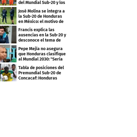
del Mundial Sub-20 y los
Juegos Olímpicos
José Molina se integra a
la Sub-20 de Honduras
en México: el motivo de
su viaje
Francis explica las
ausencias en la Sub-20 y
desconoce el tema de
los tiktokers
Pepe Mejía no asegura
que Honduras clasifique
al Mundial 2030: "Sería
mentir"
Tabla de posiciones del
Premundial Sub-20 de
Concacaf: Honduras
necesita un milagro