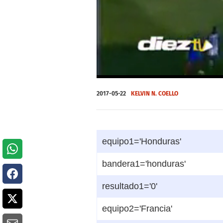
0
seconds
2017-05-22
KELVIN N. COELLO
of
0
seconds
Volume
0%
equipo1='Honduras'
bandera1='honduras'
resultado1='0'
equipo2='Francia'