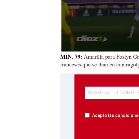
0
MIN. 79:
Amarilla para Foslyn Gr
seconds
franceses que se iban en contragol
of
12
seconds
Volume
90%
Acepto las condiciones