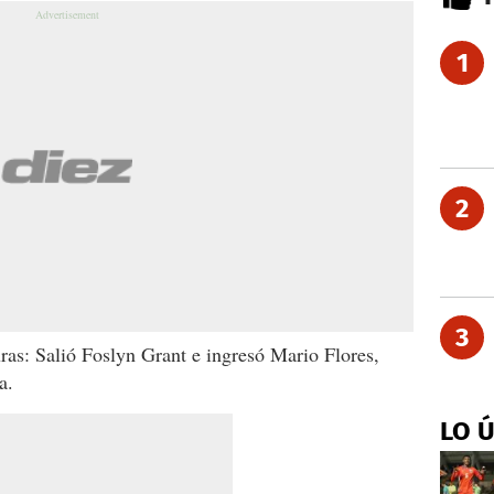
1
2
3
as: Salió Foslyn Grant e ingresó Mario Flores,
a.
LO 