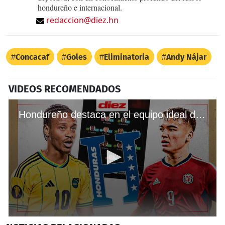
hondureño e internacional.
redaccion@diez.hn
Concacaf
Goles
Eliminatoria
Andy Nájar
VIDEOS RECOMENDADOS
Hondureño destaca en el equipo ideal de las eliminatorias mundialistas de CONCACAF
0