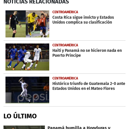
NOTICIAS
RELACIONADAS
seconds
of
2
CENTROAMÉRICA
minutes,
Costa Rica sigue invicto y Estados
14
Unidos complica su clasificación
seconds
CENTROAMÉRICA
Haití y Panamá no se hicieron nada en
Puerto Príncipe
CENTROAMÉRICA
Histórico triunfo de Guatemala 2-0 ante
Estados Unidos en el Mateo Flores
LO ÚLTIMO
Panamá humilla a Honduras y