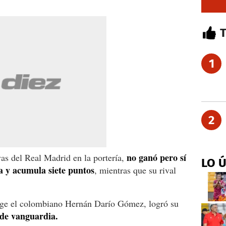
1
2
no ganó pero sí
as del Real Madrid en la portería,
LO 
a y acumula siete puntos
, mientras que su rival
ige el colombiano Hernán Darío Gómez, logró su
 de vanguardia.