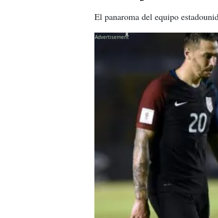
El panaroma del equipo estadounid
X
X