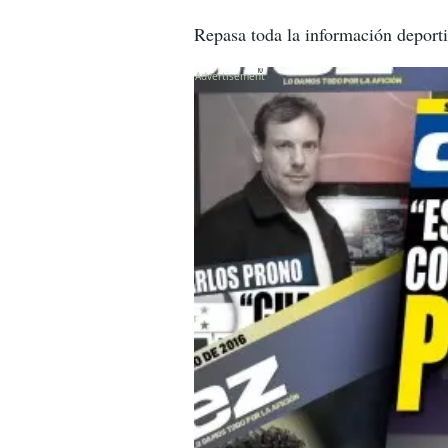
Repasa toda la información deport
X
X
X