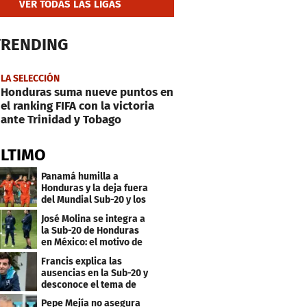
VER TODAS LAS LIGAS
TRENDING
LA SELECCIÓN
Honduras suma nueve puntos en
el ranking FIFA con la victoria
ante Trinidad y Tobago
ÚLTIMO
Panamá humilla a
Honduras y la deja fuera
del Mundial Sub-20 y los
Juegos Olímpicos
José Molina se integra a
la Sub-20 de Honduras
en México: el motivo de
su viaje
Francis explica las
ausencias en la Sub-20 y
desconoce el tema de
los tiktokers
Pepe Mejía no asegura