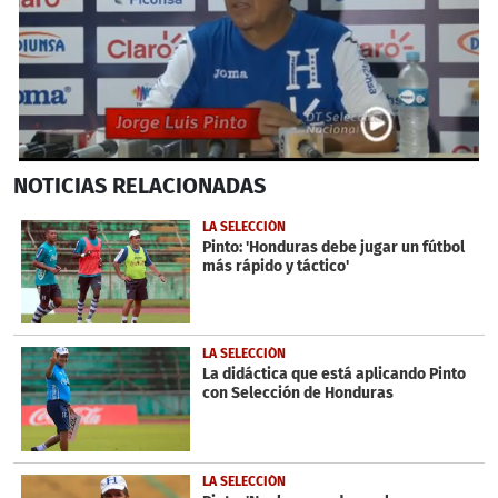
0
NOTICIAS
RELACIONADAS
seconds
of
3
LA SELECCIÓN
minutes,
Pinto: 'Honduras debe jugar un fútbol
7
más rápido y táctico'
seconds
LA SELECCIÓN
La didáctica que está aplicando Pinto
con Selección de Honduras
LA SELECCIÓN