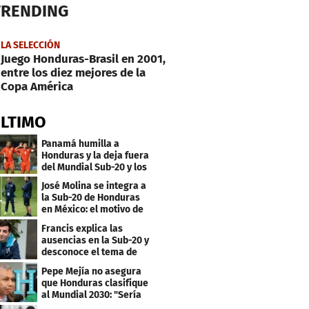
TRENDING
LA SELECCIÓN
Juego Honduras-Brasil en 2001,
entre los diez mejores de la
Copa América
ÚLTIMO
Panamá humilla a
Honduras y la deja fuera
del Mundial Sub-20 y los
Juegos Olímpicos
José Molina se integra a
la Sub-20 de Honduras
en México: el motivo de
su viaje
Francis explica las
ausencias en la Sub-20 y
desconoce el tema de
los tiktokers
Pepe Mejía no asegura
que Honduras clasifique
al Mundial 2030: "Sería
mentir"