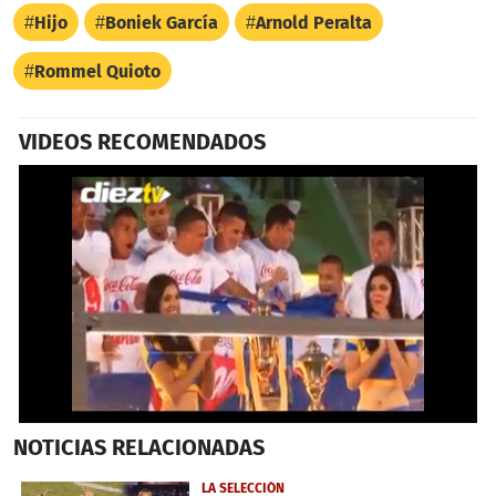
Hijo
Boniek García
Arnold Peralta
Rommel Quioto
VIDEOS RECOMENDADOS
0
NOTICIAS
RELACIONADAS
seconds
of
3
LA SELECCIÓN