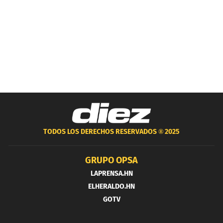
TODOS LOS DERECHOS RESERVADOS ®
2025
GRUPO OPSA
LAPRENSA.HN
ELHERALDO.HN
GOTV