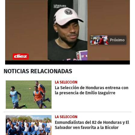
Próximo
0
NOTICIAS
RELACIONADAS
seconds
of
17
LA SELECCIÓN
seconds
La Selección de Honduras entrena con
la presencia de Emilio Izaguirre
LA SELECCIÓN
Exmundialistas del 82 de Honduras y El
Salvador ven favorita a la Bicolor