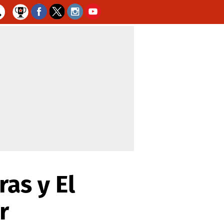
as y El
r