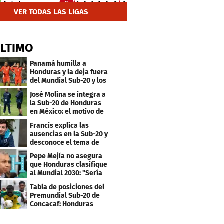
VER TODAS LAS LIGAS
ÚLTIMO
Panamá humilla a
Honduras y la deja fuera
del Mundial Sub-20 y los
Juegos Olímpicos
José Molina se integra a
la Sub-20 de Honduras
en México: el motivo de
su viaje
Francis explica las
ausencias en la Sub-20 y
desconoce el tema de
los tiktokers
Pepe Mejía no asegura
que Honduras clasifique
al Mundial 2030: "Sería
mentir"
Tabla de posiciones del
Premundial Sub-20 de
Concacaf: Honduras
necesita un milagro