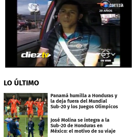
0
seconds
of
LO ÚLTIMO
5
minutes,
35
Panamá humilla a Honduras y
seconds
la deja fuera del Mundial
Sub-20 y los Juegos Olímpicos
José Molina se integra a la
Sub-20 de Honduras en
México: el motivo de su viaje