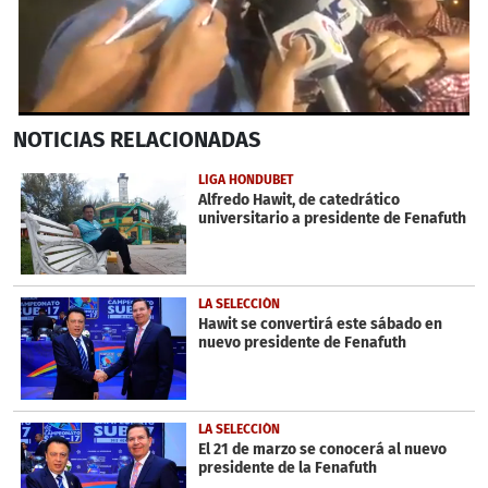
0
NOTICIAS
RELACIONADAS
seconds
of
3
LIGA HONDUBET
minutes,
Alfredo Hawit, de catedrático
3
universitario a presidente de Fenafuth
seconds
LA SELECCIÓN
Hawit se convertirá este sábado en
nuevo presidente de Fenafuth
LA SELECCIÓN
El 21 de marzo se conocerá al nuevo
presidente de la Fenafuth