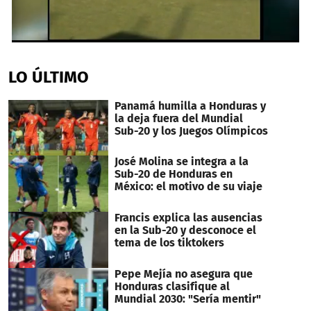
0
seconds
of
LO ÚLTIMO
20
seconds
Panamá humilla a Honduras y
la deja fuera del Mundial
Sub-20 y los Juegos Olímpicos
José Molina se integra a la
Sub-20 de Honduras en
México: el motivo de su viaje
Francis explica las ausencias
en la Sub-20 y desconoce el
tema de los tiktokers
Pepe Mejía no asegura que
Honduras clasifique al
Mundial 2030: "Sería mentir"