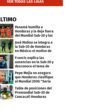
VER TODAS LAS LIGAS
ÚLTIMO
Panamá humilla a
Honduras y la deja fuera
del Mundial Sub-20 y los
Juegos Olímpicos
José Molina se integra a
la Sub-20 de Honduras
en México: el motivo de
su viaje
Francis explica las
ausencias en la Sub-20 y
desconoce el tema de
los tiktokers
Pepe Mejía no asegura
que Honduras clasifique
al Mundial 2030: "Sería
mentir"
Tabla de posiciones del
Premundial Sub-20 de
Concacaf: Honduras
necesita un milagro