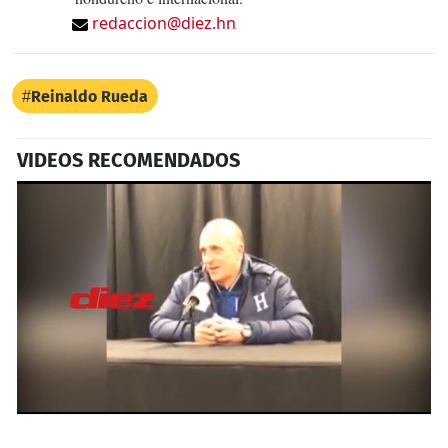
redaccion@diez.hn
Reinaldo Rueda
VIDEOS RECOMENDADOS
0
seconds