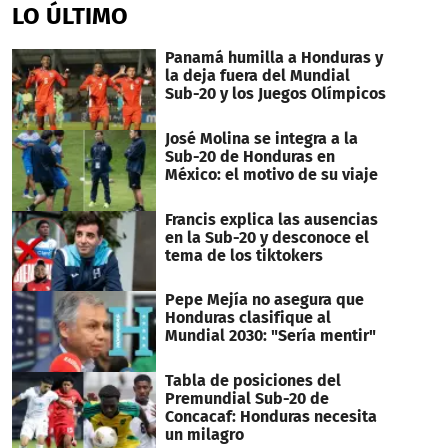
of
LO ÚLTIMO
3
minutes,
42
Panamá humilla a Honduras y
seconds
la deja fuera del Mundial
Sub-20 y los Juegos Olímpicos
José Molina se integra a la
Sub-20 de Honduras en
México: el motivo de su viaje
Francis explica las ausencias
en la Sub-20 y desconoce el
tema de los tiktokers
Pepe Mejía no asegura que
Honduras clasifique al
Mundial 2030: "Sería mentir"
Tabla de posiciones del
Premundial Sub-20 de
Concacaf: Honduras necesita
un milagro