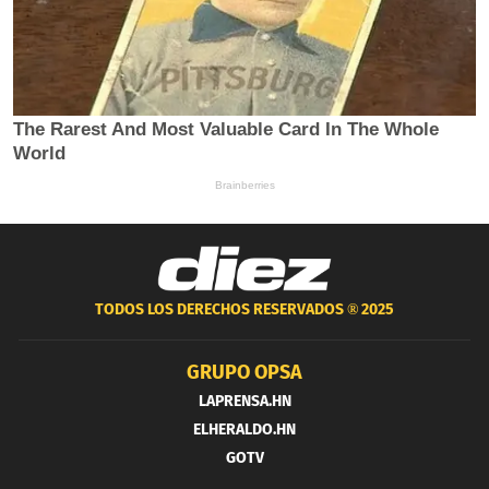
TODOS LOS DERECHOS RESERVADOS ®
2025
GRUPO OPSA
LAPRENSA.HN
ELHERALDO.HN
GOTV