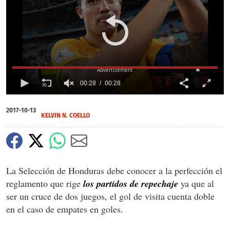
X
00:28
00:28
0
seconds
2017-10-13
of
KELVIN N. COELLO
0
seconds
La Selección de Honduras debe conocer a la perfección el
reglamento que rige
los partidos de repechaje
ya que al
ser un cruce de dos juegos, el gol de visita cuenta doble
en el caso de empates en goles.