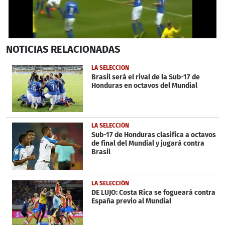
0
NOTICIAS
RELACIONADAS
seconds
of
51
LA SELECCIÓN
seconds
Brasil será el rival de la Sub-17 de
Honduras en octavos del Mundial
LA SELECCIÓN
Sub-17 de Honduras clasifica a octavos
de final del Mundial y jugará contra
Brasil
LA SELECCIÓN
DE LUJO: Costa Rica se fogueará contra
España previo al Mundial