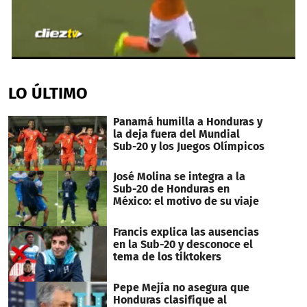
0
seconds
of
LO ÚLTIMO
56
seconds
Panamá humilla a Honduras y
la deja fuera del Mundial
Sub-20 y los Juegos Olímpicos
José Molina se integra a la
Sub-20 de Honduras en
México: el motivo de su viaje
Francis explica las ausencias
en la Sub-20 y desconoce el
tema de los tiktokers
Pepe Mejía no asegura que
Honduras clasifique al