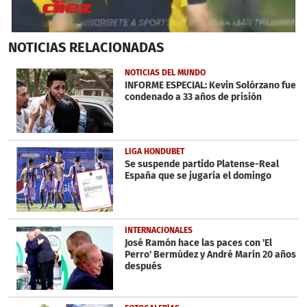
1
NOTICIAS
RELACIONADAS
second
of
3
NOTICIAS DEL MUNDO
minutes,
INFORME ESPECIAL: Kevin Solórzano fue
33
condenado a 33 años de prisión
seconds
LIGA HONDUBET
Se suspende partido Platense-Real
España que se jugaría el domingo
INTERNACIONALES
José Ramón hace las paces con 'El
Perro' Bermúdez y André Marín 20 años
después