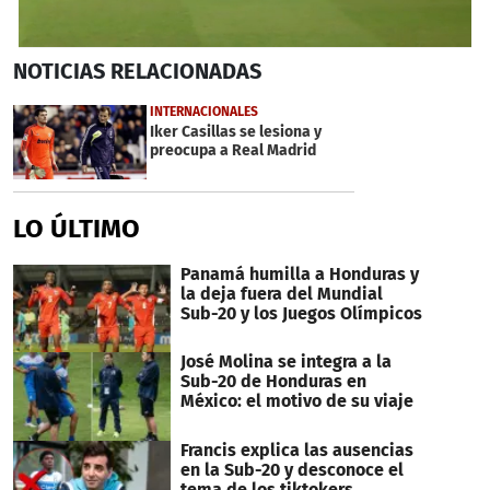
0
NOTICIAS
RELACIONADAS
seconds
of
22
INTERNACIONALES
seconds
Iker Casillas se lesiona y
preocupa a Real Madrid
LO ÚLTIMO
Panamá humilla a Honduras y
la deja fuera del Mundial
Sub-20 y los Juegos Olímpicos
José Molina se integra a la
Sub-20 de Honduras en
México: el motivo de su viaje
Francis explica las ausencias
en la Sub-20 y desconoce el
tema de los tiktokers