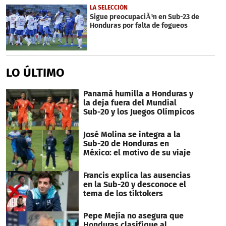
2
LA SELECCIÓN
minutes,
Sigue preocupaciÃ³n en Sub-23 de
45
Honduras por falta de fogueos
seconds
LO ÚLTIMO
Panamá humilla a Honduras y
la deja fuera del Mundial
Sub-20 y los Juegos Olímpicos
José Molina se integra a la
Sub-20 de Honduras en
México: el motivo de su viaje
Francis explica las ausencias
en la Sub-20 y desconoce el
tema de los tiktokers
Pepe Mejía no asegura que
Honduras clasifique al