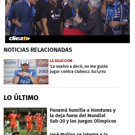
0
NOTICIAS
RELACIONADAS
seconds
of
51
LA SELECCIÓN
seconds
'Lo vuelvo a decir, no me gusta
jugar contra clubesâ: SuÃ¡rez
LO ÚLTIMO
Panamá humilla a Honduras y
la deja fuera del Mundial
Sub-20 y los Juegos Olímpicos
José Molina se integra a la