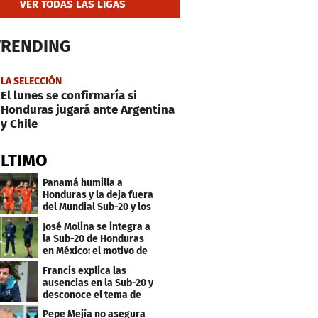
VER TODAS LAS LIGAS
TRENDING
LA SELECCIÓN
El lunes se confirmaría si
Honduras jugará ante Argentina
y Chile
ÚLTIMO
Panamá humilla a
Honduras y la deja fuera
del Mundial Sub-20 y los
Juegos Olímpicos
José Molina se integra a
la Sub-20 de Honduras
en México: el motivo de
su viaje
Francis explica las
ausencias en la Sub-20 y
desconoce el tema de
los tiktokers
Pepe Mejía no asegura