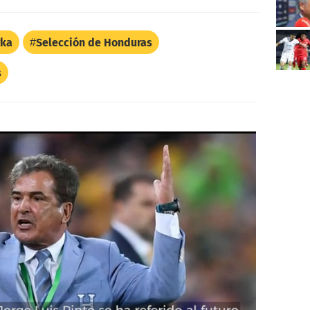
rka
Selección de Honduras
s