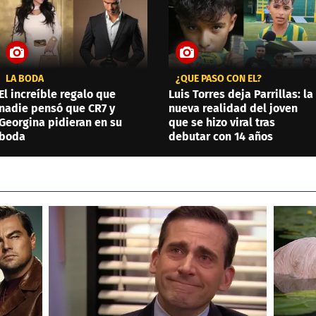
LA BODA
¿QUÉ PASÓ CON ÉL?
El increíble regalo que
Luis Torres deja Parrillas: la
nadie pensó que CR7 y
nueva realidad del joven
Georgina pidieran en su
que se hizo viral tras
boda
debutar con 14 años