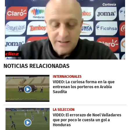
0
NOTICIAS
RELACIONADAS
seconds
of
48
INTERNACIONALES
seconds
VIDEO: La curiosa forma en la que
entrenan los porteros en Arabia
Saudita
LA SELECCIÓN
VIDEO: El errorazo de Noel Valladares
que por poco le cuesta un gol a
Honduras