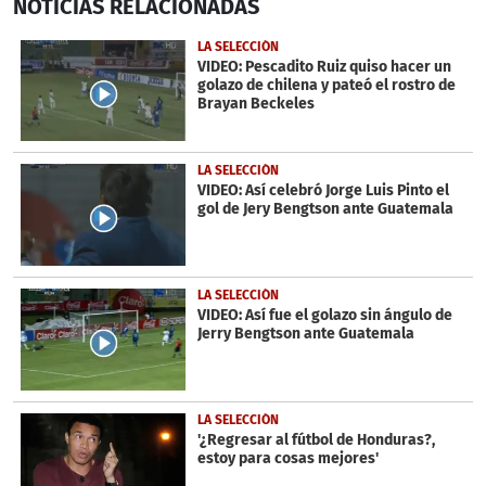
NOTICIAS
RELACIONADAS
seconds
of
21
LA SELECCIÓN
seconds
VIDEO: Pescadito Ruiz quiso hacer un
golazo de chilena y pateó el rostro de
Brayan Beckeles
LA SELECCIÓN
VIDEO: Así celebró Jorge Luis Pinto el
gol de Jery Bengtson ante Guatemala
LA SELECCIÓN
VIDEO: Así fue el golazo sin ángulo de
Jerry Bengtson ante Guatemala
LA SELECCIÓN
'¿Regresar al fútbol de Honduras?,
estoy para cosas mejores'