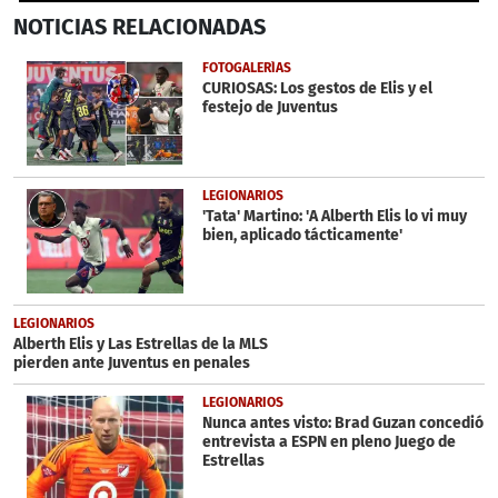
0
NOTICIAS
RELACIONADAS
seconds
of
1
FOTOGALERÍAS
minute,
CURIOSAS: Los gestos de Elis y el
23
festejo de Juventus
seconds
LEGIONARIOS
'Tata' Martino: 'A Alberth Elis lo vi muy
bien, aplicado tácticamente'
LEGIONARIOS
Alberth Elis y Las Estrellas de la MLS
pierden ante Juventus en penales
LEGIONARIOS
Nunca antes visto: Brad Guzan concedió
entrevista a ESPN en pleno Juego de
Estrellas