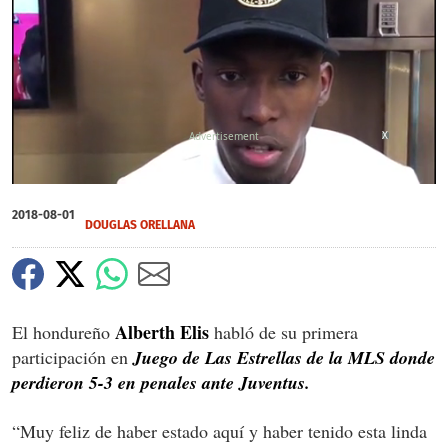
X
0
of
2018-08-01
2
DOUGLAS ORELLANA
minutes,
21
seconds
Alberth Elis
El hondureño
habló de su primera
participación en
Juego de Las Estrellas de la MLS donde
perdieron 5-3 en penales ante Juventus.
“Muy feliz de haber estado aquí y haber tenido esta linda