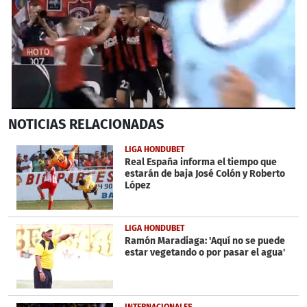
0
NOTICIAS
RELACIONADAS
seconds
of
34
LIGA HONDUBET
seconds
Real España informa el tiempo que
estarán de baja José Colón y Roberto
López
LIGA HONDUBET
Ramón Maradiaga: 'Aquí no se puede
estar vegetando o por pasar el agua'
INTERNACIONALES