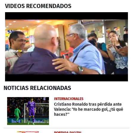
VIDEOS RECOMENDADOS
0
NOTICIAS
RELACIONADAS
seconds
of
2
INTERNACIONALES
minutes,
Cristiano Ronaldo tras pérdida ante
7
Valencia: 'Yo he marcado gol, ¿tú qué
seconds
haces?”
PORTADA DIGITAL