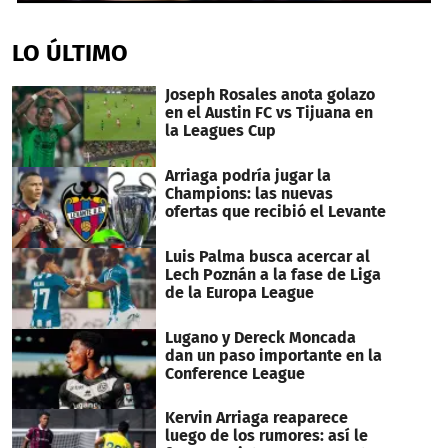
0
seconds
of
LO ÚLTIMO
3
minutes,
19
Joseph Rosales anota golazo
seconds
en el Austin FC vs Tijuana en
la Leagues Cup
Arriaga podría jugar la
Champions: las nuevas
ofertas que recibió el Levante
Luis Palma busca acercar al
Lech Poznán a la fase de Liga
de la Europa League
Lugano y Dereck Moncada
dan un paso importante en la
Conference League
Kervin Arriaga reaparece
luego de los rumores: así le