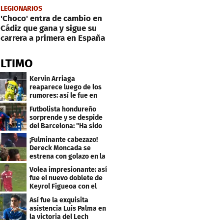
LEGIONARIOS
'Choco' entra de cambio en
Cádiz que gana y sigue su
carrera a primera en España
ÚLTIMO
Kervin Arriaga
reaparece luego de los
rumores: así le fue en
amistoso con Levante
Futbolista hondureño
sorprende y se despide
del Barcelona: "Ha sido
un orgullo"
¡Fulminante cabezazo!
Dereck Moncada se
estrena con golazo en la
Liga de Suiza
Volea impresionante: así
fue el nuevo doblete de
Keyrol Figueoa con el
Liverpool
Así fue la exquisita
asistencia Luis Palma en
la victoria del Lech