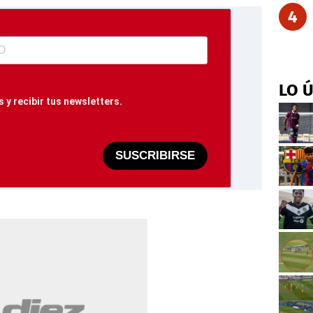
4
LO 
 y recibir tus newsletters.
SUSCRIBIRSE