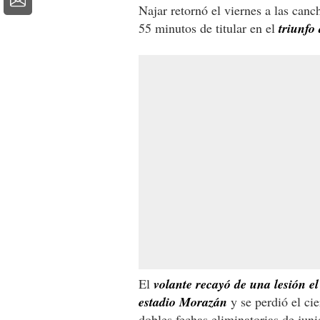
Najar retornó el viernes a las canc
55 minutos de titular en el
triunfo
El
volante recayó de una lesión e
estadio Morazán
y se perdió el cie
dobles fechas eliminatorias de juni