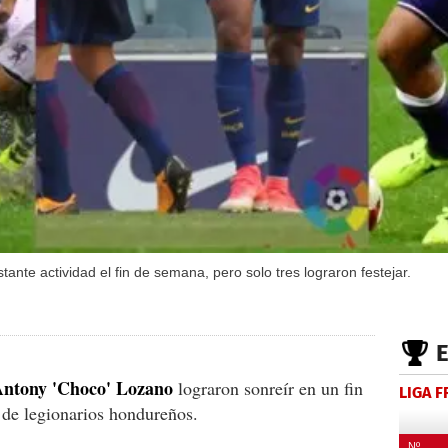
ante actividad el fin de semana, pero solo tres lograron festejar.
ntony 'Choco' Lozano
lograron sonreír en un fin
LIGA 
de legionarios hondureños.