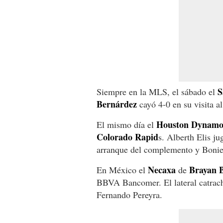
S
Siempre en la MLS, el sábado el
Bernárdez
cayó 4-0 en su visita a
Houston Dynam
El mismo día el
Colorado Rapid
s. Alberth Elis j
arranque del complemento y Bonie
Necaxa
Brayan B
En México el
de
BBVA Bancomer. El lateral catracho 
Fernando Pereyra.