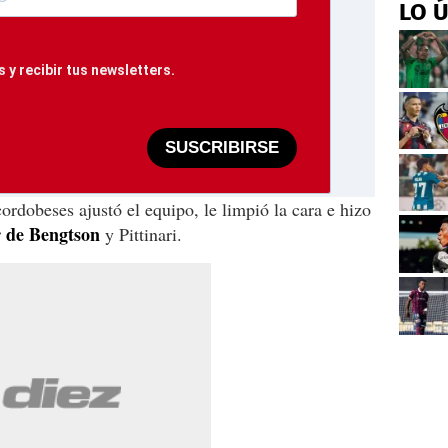
LO 
 y recibir tus newsletters.
SUSCRIBIRSE
ordobeses ajustó el equipo, le limpió la cara e hizo
r de Bengtson
y Pittinari.