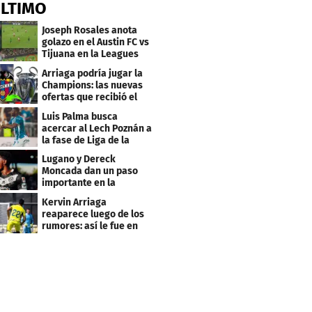
ÚLTIMO
Joseph Rosales anota
golazo en el Austin FC vs
Tijuana en la Leagues
Cup
Arriaga podría jugar la
Champions: las nuevas
ofertas que recibió el
Levante
Luis Palma busca
acercar al Lech Poznán a
la fase de Liga de la
Europa League
Lugano y Dereck
Moncada dan un paso
importante en la
Conference League
Kervin Arriaga
reaparece luego de los
rumores: así le fue en
amistoso con Levante