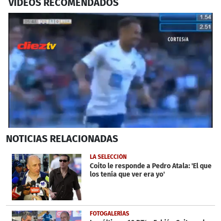
VIDEOS RECOMENDADOS
0
NOTICIAS
RELACIONADAS
seconds
of
39
LA SELECCIÓN
seconds
Coito le responde a Pedro Atala: 'El que
los tenía que ver era yo'
FOTOGALERÍAS